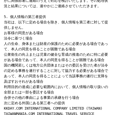
かに関係部署に連絡のうえで対応を検討いたします。その処理状
況と結果については、速やかにご連絡させていただきます。

5. 個人情報の第三者提供

当社は、以下に定める場合を除き、個人情報を第三者に対して提
供しません。

お客様の同意がある場合

法令に基づく場合

人の生命、身体または財産の保護のために必要がある場合であっ
て、本人の同意を得ることが困難である場合

公衆衛生の向上または児童の健全な育成の推進のために特に必要
がある場合であって、本人の同意を得ることが困難である場合

国の機関若しくは地方公共団体またはその委託を受けた者が法令
の定める事務を遂行することに対して協力する必要がある場合で
あって、本人の同意を得ることによって当該事務の遂行に支障を
及ぼすおそれがある場合

利用目的の達成に必要な範囲内において、個人情報の取り扱いの
全部または一部を委託する場合

合併その他の事由による事業の承継を行う場合

次に定める外国にある第三者への提供

KKDAY.COM INTERNATIONAL COMPANY LIMITED (TAIWAN)

TAIWANMANIA.COM INTERNATIONAL TRAVEL SERVICE 