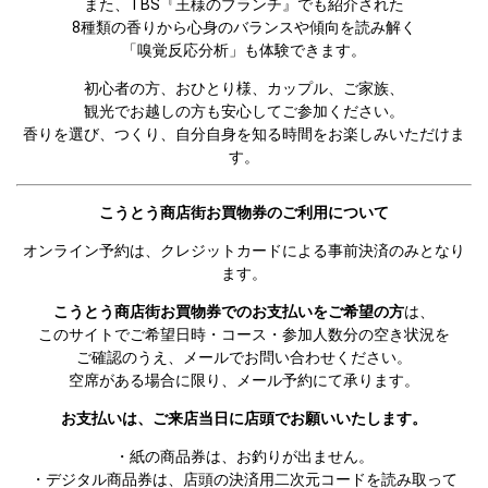
また、TBS『王様のブランチ』でも紹介された

8種類の香りから心身のバランスや傾向を読み解く

「嗅覚反応分析」も体験できます。
初心者の方、おひとり様、カップル、ご家族、

観光でお越しの方も安心してご参加ください。

香りを選び、つくり、自分自身を知る時間をお楽しみいただけま
す。
こうとう商店街お買物券のご利用について
オンライン予約は、クレジットカードによる事前決済のみとなり
ます。
こうとう商店街お買物券でのお支払いをご希望の方
は、

このサイトでご希望日時・コース・参加人数分の空き状況を

ご確認のうえ、メールでお問い合わせください。

空席がある場合に限り、メール予約にて承ります。
お支払いは、ご来店当日に店頭でお願いいたします。
・紙の商品券は、お釣りが出ません。

・デジタル商品券は、店頭の決済用二次元コードを読み取って
