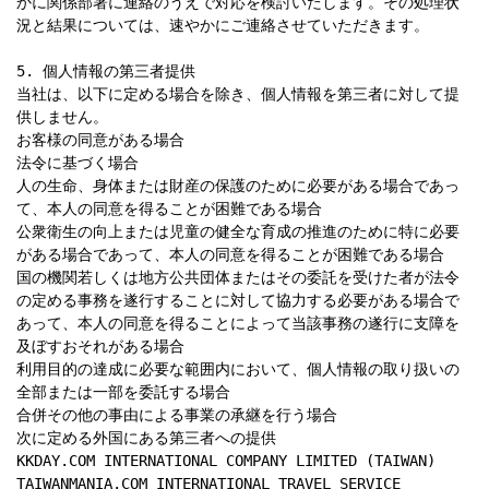
かに関係部署に連絡のうえで対応を検討いたします。その処理状
況と結果については、速やかにご連絡させていただきます。

5. 個人情報の第三者提供

当社は、以下に定める場合を除き、個人情報を第三者に対して提
供しません。

お客様の同意がある場合

法令に基づく場合

人の生命、身体または財産の保護のために必要がある場合であっ
て、本人の同意を得ることが困難である場合

公衆衛生の向上または児童の健全な育成の推進のために特に必要
がある場合であって、本人の同意を得ることが困難である場合

国の機関若しくは地方公共団体またはその委託を受けた者が法令
の定める事務を遂行することに対して協力する必要がある場合で
あって、本人の同意を得ることによって当該事務の遂行に支障を
及ぼすおそれがある場合

利用目的の達成に必要な範囲内において、個人情報の取り扱いの
全部または一部を委託する場合

合併その他の事由による事業の承継を行う場合

次に定める外国にある第三者への提供

KKDAY.COM INTERNATIONAL COMPANY LIMITED (TAIWAN)

TAIWANMANIA.COM INTERNATIONAL TRAVEL SERVICE 